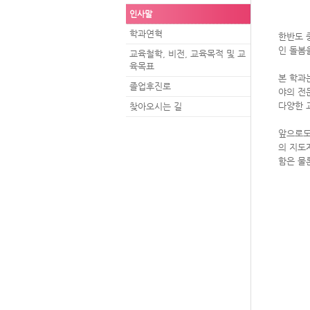
인사말
학과연혁
한반도 
인 돌봄
교육철학, 비전, 교육목적 및 교
육목표
본 학과
졸업후진로
야의 전
다양한 
찾아오시는 길
앞으로도
의 지도
함은 물